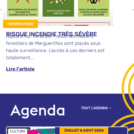
INFORMATIONS
SCOLAIR
RISQUE INCENDIE TRÈS SÉVÈRE
Rentré
Aujourd’hui, vendredi 7 août, les massifs
Inscript
forestiers de Marguerittes sont placés sous
périscol
haute surveillance. L’accès à ces derniers est
ados Dan
totalement...
numériqu
Lire l'article
Lire l'a
Agenda
TOUT L'AGENDA
JUILLET & AOUT 2026
CULTURE